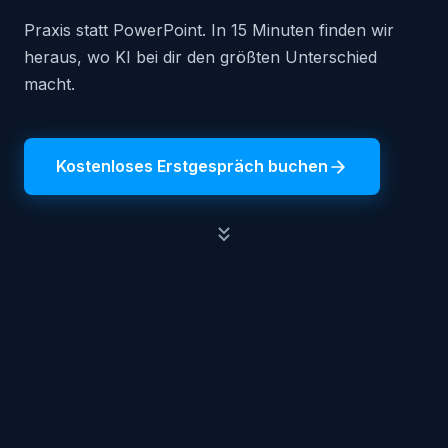
Praxis statt PowerPoint. In 15 Minuten finden wir
heraus, wo KI bei dir den größten Unterschied
macht.
Kostenloses Erstgespräch buchen
500+
2
Menschen geschult
Disziplinen: KI & Web3
50+
8+